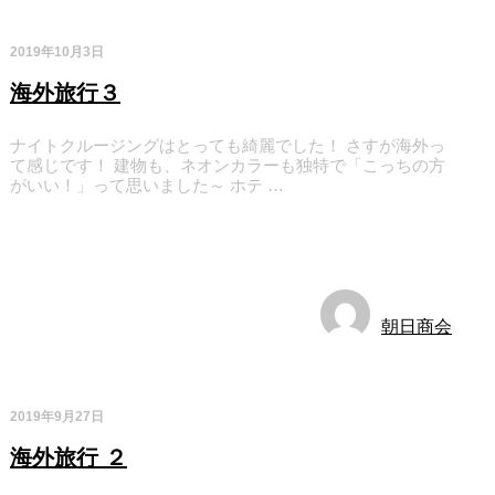
2019年10月3日
海外旅行３
ナイトクルージングはとっても綺麗でした！ さすが海外っ
て感じです！ 建物も、ネオンカラーも独特で「こっちの方
がいい！」って思いました～ ホテ …
お知らせ
朝日商会
2019年9月27日
海外旅行 ２