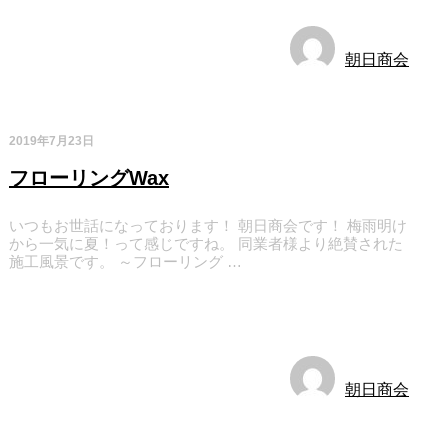
朝日商会
2019年7月23日
フローリングWax
いつもお世話になっております！ 朝日商会です！ 梅雨明け
から一気に夏！って感じですね。 同業者様より絶賛された
施工風景です。 ～フローリング …
お知らせ
朝日商会