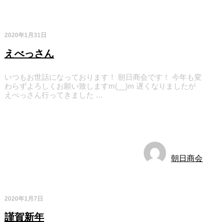
2020年1月31日
えべっさん
いつもお世話になっております！ 朝日商会です！ 今年も変
わらずよろしくお願い致しますm(__)m 遅くなりましたが
えべっさん行ってきました …
お知らせ
朝日商会
2020年1月7日
謹賀新年