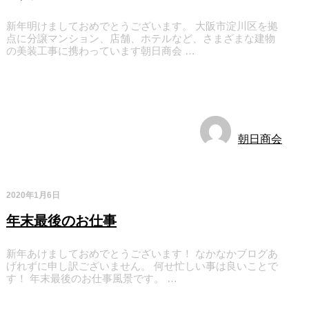
新年明けましておめでとうございます。 大阪市淀川区を拠
点に分譲マンション、店舗、ホテルなど、さまざまな建物
の美装工事に携わっています朝日商会 …
お知らせ
朝日商会
2020年1月6日
年末最後のお仕事
新年あけましておめでとうございます！ なかなかブログあ
げれずに申し訳ございません。 何せ忙しい事は良いことで
す！ 年末最後のお仕事風景です。 …