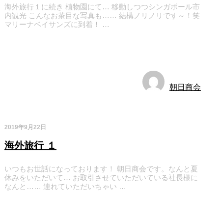
海外旅行１に続き 植物園にて… 移動しつつシンガポール市
内観光 こんなお茶目な写真も…… 結構ノリノリです～！笑
マリーナベイサンズに到着！ …
お知らせ
朝日商会
2019年9月22日
海外旅行 １
いつもお世話になっております！ 朝日商会です。なんと夏
休みをいただいて… お取引させていただいている社長様に
なんと…… 連れていただいちゃい …
お知らせ