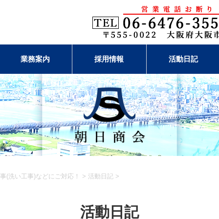
業務案内
採用情報
活動日記
事(洗い工事)などにご対応！
>
活動日記
>
活動日記